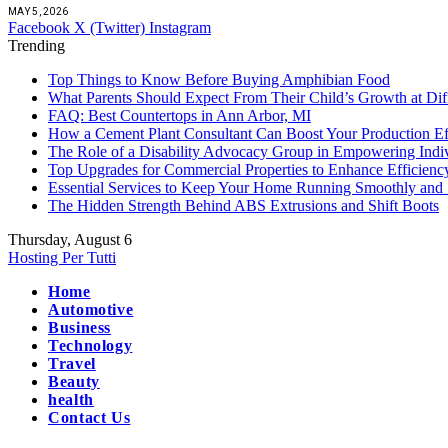
MAY 5, 2026
Facebook
X (Twitter)
Instagram
Trending
Top Things to Know Before Buying Amphibian Food
What Parents Should Expect From Their Child’s Growth at Dif
FAQ: Best Countertops in Ann Arbor, MI
How a Cement Plant Consultant Can Boost Your Production Ef
The Role of a Disability Advocacy Group in Empowering Indi
Top Upgrades for Commercial Properties to Enhance Efficienc
Essential Services to Keep Your Home Running Smoothly and 
The Hidden Strength Behind ABS Extrusions and Shift Boots
Thursday, August 6
Hosting Per Tutti
Home
Automotive
Business
Technology
Travel
Beauty
health
Contact Us