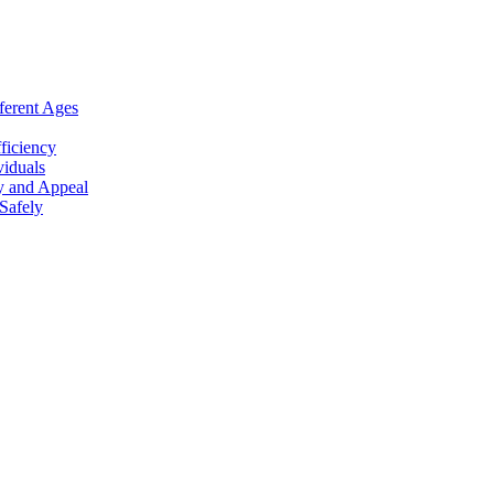
ferent Ages
ficiency
viduals
y and Appeal
Safely